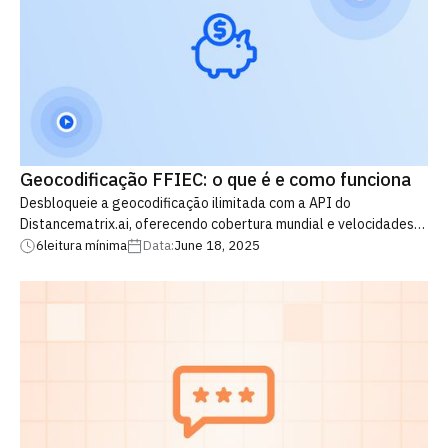
Geocodificação FFIEC: o que é e como funciona
Desbloqueie a geocodificação ilimitada com a API do
Distancematrix.ai, oferecendo cobertura mundial e velocidades
de resposta instantâneas. Saiba mais sobre as restrições de
6
leitura mínima
Data:
June 18, 2025
geocodificação da FFIEC e atualize agora para nossa solução de
geocodificação comercial