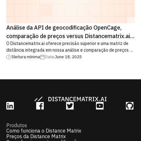
Análise da API de geocodificação OpenCage,
comparação de preços versus Distancematrix.ai
O Distancematrix.ai oferece precisão superior e uma matriz de
em 2025
distância integrada em nossa análise e comparação de preços da
API de geocodificação OpenCage. Escolha a melhor solução de
5
leitura mínima
Data:
June 18, 2025
geocodificação hoje
Produtos
Como funciona o Distance Matrix
Preços da Distance Matrix