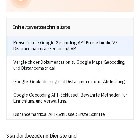
Inhaltsverzeichnisliste
Preise für die Google Geocoding API Preise für die VS
Distancematrix.ai Geocoding API
Vergleich der Dokumentation zu Google Maps Geocoding
und Distancematrix.ai
Google-Geokodierung und Distancematrix.ai -Abdeckung
Google Geocoding API-Schlüssel: Bewährte Methoden für
Einrichtung und Verwaltung
Distancematrix.ai API-Schlüssel: Erste Schritte
Nutzung der Geocoding-API von Google Maps und der
Geo-API von Distancematrix.ai
Standortbezogene Dienste und