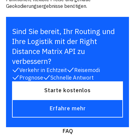
Geokodierungsergebnisse benötigen.
Sind Sie bereit, Ihr Routing und
Ihre Logistik mit der Right
Distance Matrix API zu
verbessern?
Verkehr in Echtzeit
Reisemodi
Prognose
Schnelle Antwort
Starte kostenlos
Erfahre mehr
FAQ