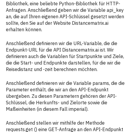
response = requests.get(url, 
Bibliothek, eine beliebte Python-Bibliothek für HTTP-
Anfragen. Anschließend geben wir die Variable api_key
an, die auf Ihren eigenen API-Schlüssel gesetzt werden
sollte, den Sie auf der Website Distancematrix.ai
if
 response.status_code == 
200
erhalten können.
    distance = result[
"rows"
][
0
]
[
"elements"
][
0
][
"distance"
][
"text"
Anschließend definieren wir die URL-Variable, die die
    duration = result[
"rows"
][
0
]
Endpunkt-URL für die API Distancematrix.ai ist. Wir
[
"elements"
][
0
][
"duration"
][
"text"
definieren auch die Variablen für Startpunkte und Ziele,
print
(
f"The distance between 
die die Start- und Endpunkte darstellen, für die wir die
{origins}
 and 
{destinations}
 is 
Reisedistanz und -zeit berechnen möchten.
{distance}
."
print
(
f"The duration is 
Anschließend definieren wir die Variable params, die die
{duration}
."
Parameter enthält, die wir an den API-Endpunkt
else
print
(
"Error occurred while 
übergeben. Zu diesen Parametern gehören der API-
fetching data from DistanceMatrix.ai 
Schlüssel, die Herkunfts- und Zielorte sowie die
API."
)
Maßeinheiten (in diesem Fall imperial).
Anschließend stellen wir mithilfe der Methode
requests.get () eine GET-Anfrage an den API-Endpunkt