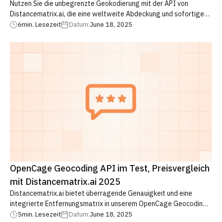
Nutzen Sie die unbegrenzte Geokodierung mit der API von
Distancematrix.ai, die eine weltweite Abdeckung und sofortige
Reaktionsgeschwindigkeiten bietet. Erfahren Sie mehr über die
6
min. Lesezeit
Datum:
June 18, 2025
Einschränkungen bei der FFIEC-Geokodierung und führen Sie jetzt
ein Upgrade auf unsere kommerzielle Geokodierungslösung
durch
OpenCage Geocoding API im Test, Preisvergleich
mit Distancematrix.ai 2025
Distancematrix.ai bietet überragende Genauigkeit und eine
integrierte Entfernungsmatrix in unserem OpenCage Geocoding
API-Test und Preisvergleich. Wählen Sie noch heute die beste
5
min. Lesezeit
Datum:
June 18, 2025