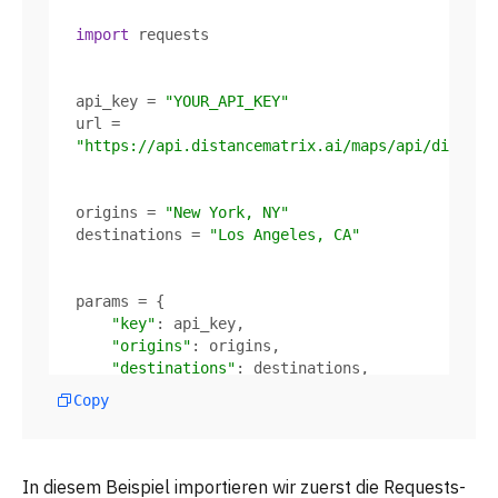
import
print
(
f"Latitude: 
{latitude}
"
print
(
f"Longitude: 
{longitude}
"
)
api_key = 
"YOUR_API_KEY"
url = 
"https://api.distancematrix.ai/maps/api/distanc
origins = 
"New York, NY"
destinations = 
"Los Angeles, CA"
"key"
"origins"
"destinations"
"units"
: 
"imperial"
Copy
"mode"
: 
"driving"
In diesem Beispiel importieren wir zuerst die Requests-