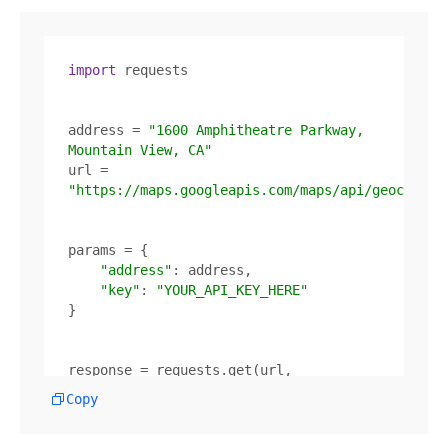
import
address = 
"1600 Amphitheatre Parkway, 
Mountain View, CA"
url = 
"https://maps.googleapis.com/maps/api/geocode/j
"address"
"key"
: 
"YOUR_API_KEY_HERE"
response = requests.get(url, 
Copy
location = data[
"results"
][
0
]