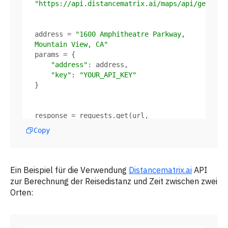
"https://api.distancematrix.ai/maps/api/geocode
address = 
"1600 Amphitheatre Parkway, 
Mountain View, CA"
"address"
"key"
: 
"YOUR_API_KEY"
response = requests.get(url, 
Copy
Ein Beispiel für die Verwendung
Distancematrix.ai
API
zur Berechnung der Reisedistanz und Zeit zwischen zwei
location = data[
"results"
][
0
]
Orten:
[
"geometry"
][
"location"
latitude = location[
"lat"
longitude = location[
"lng"