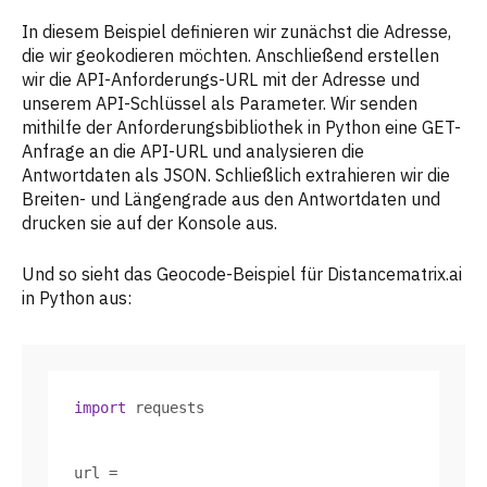
[
"geometry"
][
"location"
latitude = location[
"lat"
In diesem Beispiel definieren wir zunächst die Adresse,
longitude = location[
"lng"
die wir geokodieren möchten. Anschließend erstellen
wir die API-Anforderungs-URL mit der Adresse und
unserem API-Schlüssel als Parameter. Wir senden
print
(
"Latitude:"
mithilfe der Anforderungsbibliothek in Python eine GET-
print
(
"Longitude:"
, longitude)
Anfrage an die API-URL und analysieren die
Antwortdaten als JSON. Schließlich extrahieren wir die
Breiten- und Längengrade aus den Antwortdaten und
drucken sie auf der Konsole aus.
Und so sieht das Geocode-Beispiel für Distancematrix.ai
in Python aus:
import
url = 