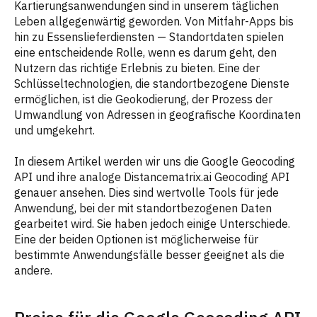
Kartierungsanwendungen sind in unserem täglichen
Wählen Sie Smarter Geocoding für Ihr nächstes Projekt
Leben allgegenwärtig geworden. Von Mitfahr-Apps bis
hin zu Essenslieferdiensten — Standortdaten spielen
eine entscheidende Rolle, wenn es darum geht, den
Nutzern das richtige Erlebnis zu bieten. Eine der
Schlüsseltechnologien, die standortbezogene Dienste
ermöglichen, ist die Geokodierung, der Prozess der
Umwandlung von Adressen in geografische Koordinaten
und umgekehrt.
In diesem Artikel werden wir uns die Google Geocoding
API und ihre analoge Distancematrix.ai Geocoding API
genauer ansehen. Dies sind wertvolle Tools für jede
Anwendung, bei der mit standortbezogenen Daten
gearbeitet wird. Sie haben jedoch einige Unterschiede.
Eine der beiden Optionen ist möglicherweise für
bestimmte Anwendungsfälle besser geeignet als die
andere.